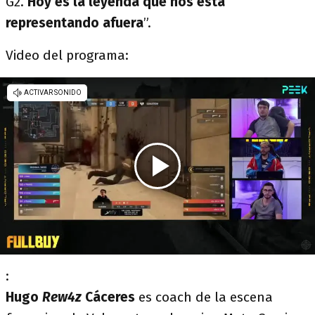
G2.
Hoy es la leyenda que nos está
representando afuera
”.
Video del programa:
:
Hugo
Rew4z
Cáceres
es coach de la escena