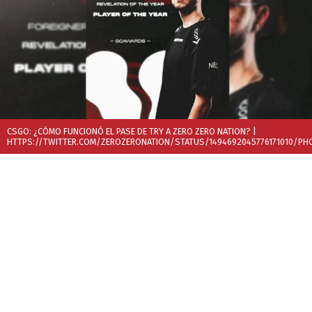
CSGO: ¿CÓMO FUNCIONÓ EL PASE DE TRY A ZERO ZERO NATION?
|
HTTPS://TWITTER.COM/ZEROZERONATION/STATUS/1494692045776171010/PH