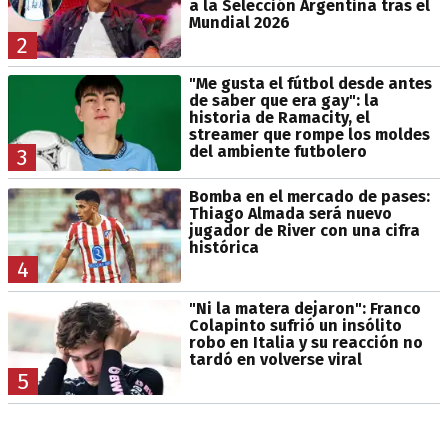
a la Selección Argentina tras el
Mundial 2026
2
"Me gusta el fútbol desde antes
de saber que era gay": la
historia de Ramacity, el
streamer que rompe los moldes
del ambiente futbolero
3
Bomba en el mercado de pases:
Thiago Almada será nuevo
jugador de River con una cifra
histórica
4
"Ni la matera dejaron": Franco
Colapinto sufrió un insólito
robo en Italia y su reacción no
tardó en volverse viral
5