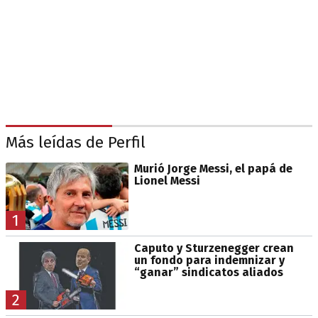
Más leídas de Perfil
Murió Jorge Messi, el papá de
Lionel Messi
1
Caputo y Sturzenegger crean
un fondo para indemnizar y
“ganar” sindicatos aliados
2