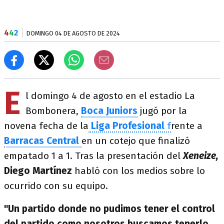
4
4
2
DOMINGO 04 DE AGOSTO DE 2024
E
l domingo 4 de agosto en el estadio La
Bombonera,
Boca Juniors
jugó por la
novena fecha de la
Liga Profesional
f
rente a
Barracas Central
en un cotejo que finalizó
empatado 1 a 1. Tras la presentación del
Xeneize,
Diego Martínez
habló con los medios sobre lo
ocurrido con su equipo.
"Un partido donde no pudimos tener el control
del partido como nosotros buscamos tenerlo.