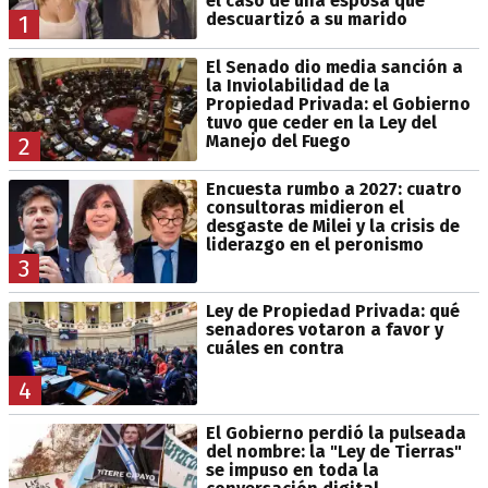
el caso de una esposa que
descuartizó a su marido
1
El Senado dio media sanción a
la Inviolabilidad de la
Propiedad Privada: el Gobierno
tuvo que ceder en la Ley del
Manejo del Fuego
2
Encuesta rumbo a 2027: cuatro
consultoras midieron el
desgaste de Milei y la crisis de
liderazgo en el peronismo
3
Ley de Propiedad Privada: qué
senadores votaron a favor y
cuáles en contra
4
El Gobierno perdió la pulseada
del nombre: la "Ley de Tierras"
se impuso en toda la