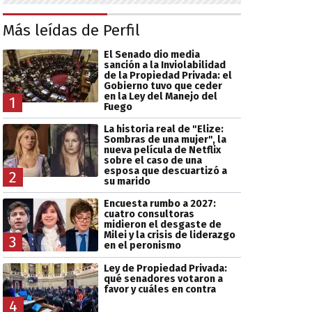
Más leídas de Perfil
El Senado dio media
sanción a la Inviolabilidad
de la Propiedad Privada: el
Gobierno tuvo que ceder
en la Ley del Manejo del
1
Fuego
La historia real de "Elize:
Sombras de una mujer", la
nueva película de Netflix
sobre el caso de una
esposa que descuartizó a
2
su marido
Encuesta rumbo a 2027:
cuatro consultoras
midieron el desgaste de
Milei y la crisis de liderazgo
3
en el peronismo
Ley de Propiedad Privada:
qué senadores votaron a
favor y cuáles en contra
4