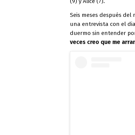
(9) y Alice (7).
Seis meses después del m
una entrevista con el di
duermo sin entender po
veces creo que me arra