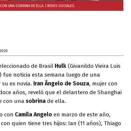
 CON UNA SOBRINA DE ELLA.
| REDES SOCIALES.
 2020
seleccionado de Brasil
Hulk
(Givanildo Vieira Luis
 fue noticia esta semana luego de una
 su ex novia.
Iran Ângelo de Souza
, mujer con
 doce años, reveló que el delantero de Shanghai
se con una
sobrina
de ella.
io con
Camila Angelo
en marzo de este año,
con quien tiene tres hijos: Ian (11 años), Thiago