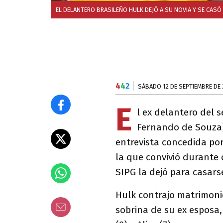
EL DELANTERO BRASILEÑO HULK DEJÓ A SU NOVIA Y SE CASÓ
4
4
2
SÁBADO 12 DE SEPTIEMBRE DE
E
l ex delantero del 
Fernando de Souza)
entrevista concedida por
la que convivió durante
SIPG la dejó para casar
Hulk contrajo matrimon
sobrina de su ex esposa, 