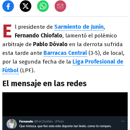
E
l presidente de
Sarmiento de Junín
,
Fernando Chiofalo
, lamentó el polémico
arbitraje de
Pablo Dóvalo
en la derrota sufrida
esta tarde ante
Barracas Central
(3-5), de local,
por la segunda fecha de la
Liga Profesional de
Fútbol
(LPF).
El mensaje en las redes