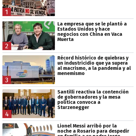
1
La empresa que se le plantó a
Estados Unidos y hace
negocios con China en Vaca
Muerta
2
Récord histórico de quiebras y
un industricidio que ya supera
al macrismo, a la pandemia y al
menemismo
3
Santilli reactiva la contención
de gobernadores y la mesa
política convoca a
Sturzenegger
4
Lionel Messi arribó por la
noche a Rosario para despedir