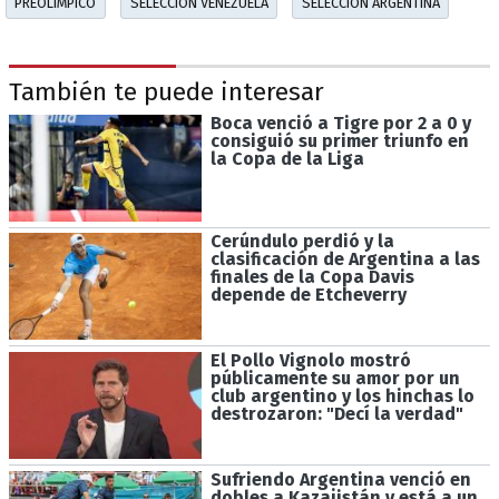
PREOLÍMPICO
SELECCIÓN VENEZUELA
SELECCIÓN ARGENTINA
También te puede interesar
Boca venció a Tigre por 2 a 0 y
consiguió su primer triunfo en
la Copa de la Liga
Cerúndulo perdió y la
clasificación de Argentina a las
finales de la Copa Davis
depende de Etcheverry
El Pollo Vignolo mostró
públicamente su amor por un
club argentino y los hinchas lo
destrozaron: "Decí la verdad"
Sufriendo Argentina venció en
dobles a Kazajistán y está a un