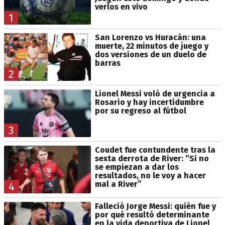
verlos en vivo
1
San Lorenzo vs Huracán: una
muerte, 22 minutos de juego y
dos versiones de un duelo de
barras
2
Lionel Messi voló de urgencia a
Rosario y hay incertidumbre
por su regreso al fútbol
3
Coudet fue contundente tras la
sexta derrota de River: “Si no
se empiezan a dar los
resultados, no le voy a hacer
mal a River”
4
Falleció Jorge Messi: quién fue y
por qué resultó determinante
en la vida deportiva de Lionel