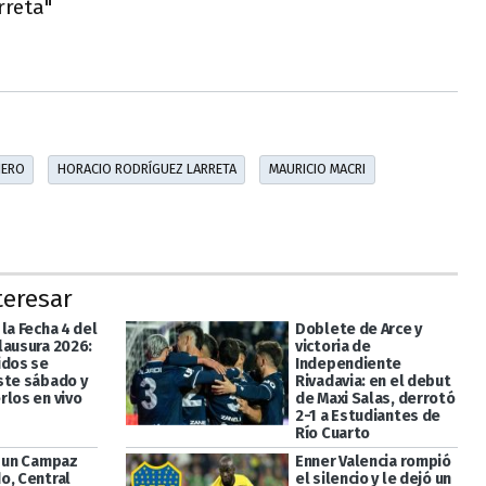
rreta"
IERO
HORACIO RODRÍGUEZ LARRETA
MAURICIO MACRI
teresar
la Fecha 4 del
Doblete de Arce y
lausura 2026:
victoria de
idos se
Independiente
ste sábado y
Rivadavia: en el debut
rlos en vivo
de Maxi Salas, derrotó
2-1 a Estudiantes de
Río Cuarto
a un Campaz
Enner Valencia rompió
o, Central
el silencio y le dejó un