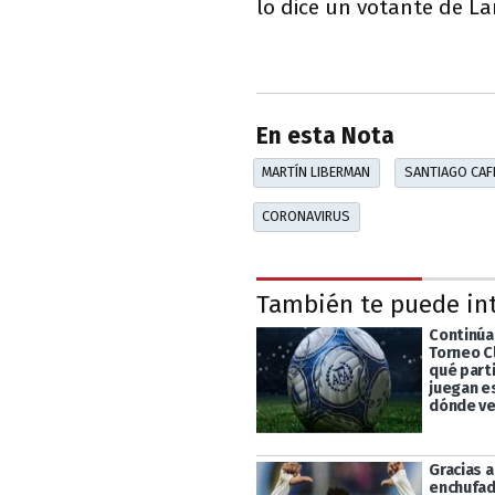
lo dice un votante de La
En esta Nota
MARTÍN LIBERMAN
SANTIAGO CAF
CORONAVIRUS
También te puede in
Continúa 
Torneo C
qué part
juegan e
dónde ve
Gracias 
enchufad