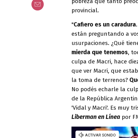
pobreza que tanto preoc
provincial.
"
Cafiero es un caradura
están preguntando a vos
usurpaciones. ¿Qué tien
mierda que tenemos
, t
culpa de Macri, hace die
que ver Macri, que estab
la toma de terrenos?
Qué
No podés echarle la culp
de la República Argentin
'Vidal y Macri'. Es muy t
Liberman en Línea
por FM