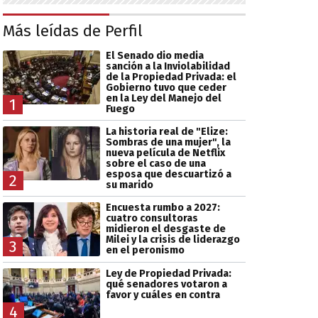
Más leídas de Perfil
El Senado dio media
sanción a la Inviolabilidad
de la Propiedad Privada: el
Gobierno tuvo que ceder
en la Ley del Manejo del
1
Fuego
La historia real de "Elize:
Sombras de una mujer", la
nueva película de Netflix
sobre el caso de una
esposa que descuartizó a
2
su marido
Encuesta rumbo a 2027:
cuatro consultoras
midieron el desgaste de
Milei y la crisis de liderazgo
3
en el peronismo
Ley de Propiedad Privada:
qué senadores votaron a
favor y cuáles en contra
4