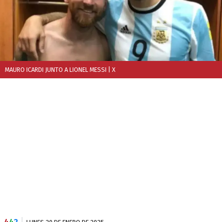
MAURO ICARDI JUNTO A LIONEL MESSI
| X
4
4
2