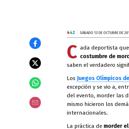
4
4
2
SÁBADO 13 DE OCTUBRE DE 20
C
ada deportista que
costumbre de mord
saben el verdadero signi
Los
Juegos Olímpicos de
excepción y se vio a, ent
del evento, morder las 
mismo hicieron los demá
internacionales.
La práctica de
morder el