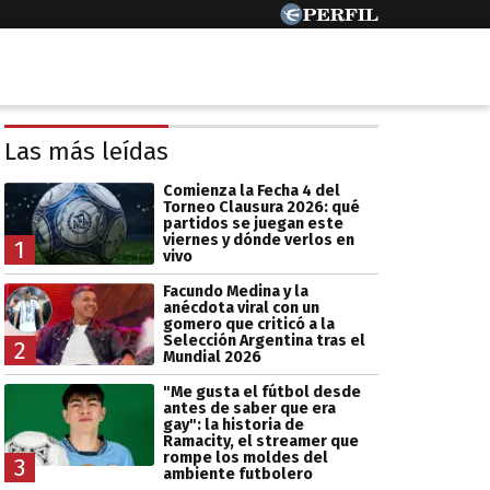
Las más leídas
Comienza la Fecha 4 del
Torneo Clausura 2026: qué
partidos se juegan este
viernes y dónde verlos en
1
vivo
Facundo Medina y la
anécdota viral con un
gomero que criticó a la
Selección Argentina tras el
2
Mundial 2026
"Me gusta el fútbol desde
antes de saber que era
gay": la historia de
Ramacity, el streamer que
rompe los moldes del
3
ambiente futbolero