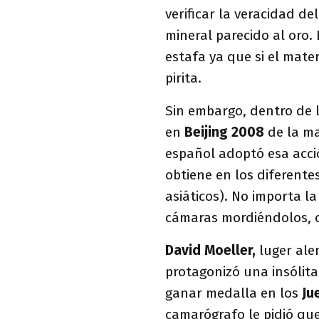
verificar la veracidad d
mineral parecido al oro.
estafa ya que si el mater
pirita.
Sin embargo, dentro de l
en
Beijing 2008
de la ma
español adoptó esa acció
obtiene en los diferente
asiáticos). No importa l
cámaras mordiéndolos, 
David Moeller,
luger ale
protagonizó una insólita 
ganar medalla en los
Ju
camarógrafo le pidió que