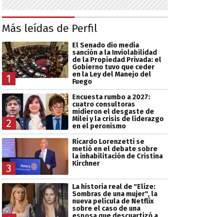
Más leídas de Perfil
El Senado dio media
sanción a la Inviolabilidad
de la Propiedad Privada: el
Gobierno tuvo que ceder
en la Ley del Manejo del
1
Fuego
Encuesta rumbo a 2027:
cuatro consultoras
midieron el desgaste de
Milei y la crisis de liderazgo
2
en el peronismo
Ricardo Lorenzetti se
metió en el debate sobre
la inhabilitación de Cristina
Kirchner
3
La historia real de "Elize:
Sombras de una mujer", la
nueva película de Netflix
sobre el caso de una
esposa que descuartizó a