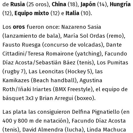
de
Rusia
(25 oros),
China
(18),
Japón
(14),
Hungría
(12),
Equipo mixto
(12) e
Italia
(10).
Los
oros
fueron once: Nazareno Sasia
(lanzamiento de bala), María Sol Ordas (remo),
Fausto Ruesga (concurso de volcadas), Dante
Cittadini/Teresa Romairone (yatching), Facundo
Díaz Acosta/Sebastián Báez (tenis), Los Pumitas
(rugby 7), Las Leoncitas (Hockey 5), las
Kamikazes (Beach handball), Agustina
Roth/Iñaki Iriartes (BMX Freestyle), el equipo de
básquet 3x3 y Brian Arregui (boxeo).
Las plata las consiguieron Delfina Pignatiello (en
400 y 800 m de natación), Facundo Díaz Acosta
(tenis), David Almendra (lucha), Linda Machuca