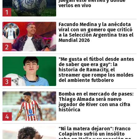
juegan este viernes y dónde
verlos en vivo
1
Facundo Medina y la anécdota
viral con un gomero que criticó
a la Selección Argentina tras el
Mundial 2026
2
"Me gusta el fútbol desde antes
de saber que era gay": la
historia de Ramacity, el
streamer que rompe los moldes
del ambiente futbolero
3
Bomba en el mercado de pases:
Thiago Almada será nuevo
jugador de River con una cifra
histórica
4
"Ni la matera dejaron": Franco
Colapinto sufrió un insólito