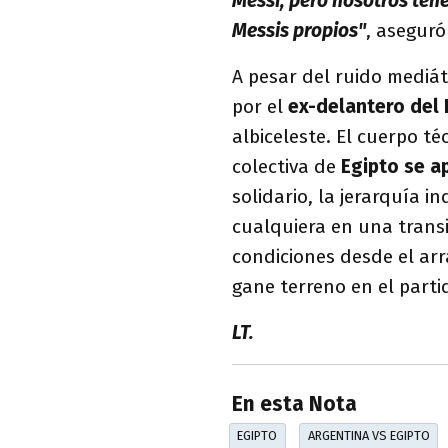
Messi, pero nosotros te
Messis propios"
, asegur
A pesar del ruido mediát
por el
ex-delantero del
albiceleste. El cuerpo té
colectiva de
Egipto se a
solidario, la jerarquía 
cualquiera en una trans
condiciones desde el ar
gane terreno en el parti
LT.
En esta Nota
EGIPTO
ARGENTINA VS EGIPTO