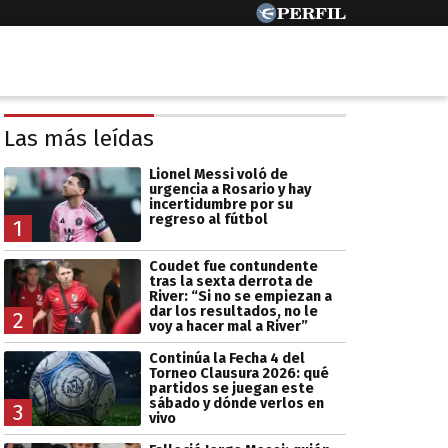
Las más leídas
Lionel Messi voló de
urgencia a Rosario y hay
incertidumbre por su
regreso al fútbol
1
Coudet fue contundente
tras la sexta derrota de
River: “Si no se empiezan a
dar los resultados, no le
2
voy a hacer mal a River”
Continúa la Fecha 4 del
Torneo Clausura 2026: qué
partidos se juegan este
sábado y dónde verlos en
3
vivo