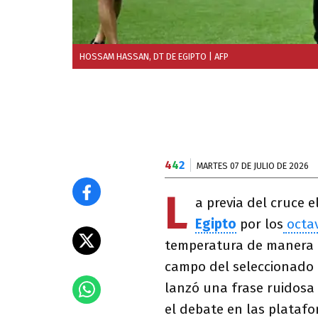
HOSSAM HASSAN, DT DE EGIPTO
| AFP
4
4
2
MARTES 07 DE JULIO DE 2026
L
a previa del cruce e
Egipto
por los
octav
temperatura de manera 
campo del seleccionado 
lanzó una frase ruidosa 
el debate en las platafo