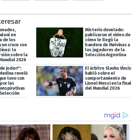
teresar
ionados,
Misterio develado:
aloni en
publicaron el video de
 de los
cómo le llegó la
 un cruce con
bandera de Malvinas a
ínez: la
los jugadores de la
rsión sobre la
Selección Argentina
 Mundial 2026
de joder!":
El árbitro Slavko Vincic
Medina reveló
habló sobre el
que tuvo con
comportamiento de
por las
Lionel Messi en la final
conspirativas
del Mundial 2026
 Selección