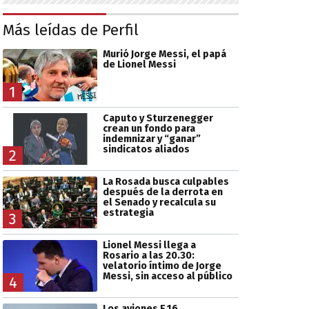
Más leídas de Perfil
Murió Jorge Messi, el papá
de Lionel Messi
1
Caputo y Sturzenegger
crean un fondo para
indemnizar y “ganar”
sindicatos aliados
2
La Rosada busca culpables
después de la derrota en
el Senado y recalcula su
estrategia
3
Lionel Messi llega a
Rosario a las 20.30:
velatorio íntimo de Jorge
Messi, sin acceso al público
4
Los aviones F 16