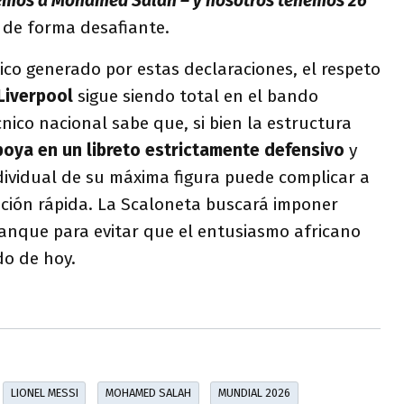
nemos a Mohamed Salah – y nosotros tenemos 26
ó de forma desafiante.
ico generado por estas declaraciones, el respeto
 Liverpool
sigue siendo total en el bando
cnico nacional sabe que, si bien la estructura
poya en un libreto estrictamente defensivo
y
individual de su máxima figura puede complicar a
ición rápida. La Scaloneta buscará imponer
ranque para evitar que el entusiasmo africano
do de hoy.
LIONEL MESSI
MOHAMED SALAH
MUNDIAL 2026