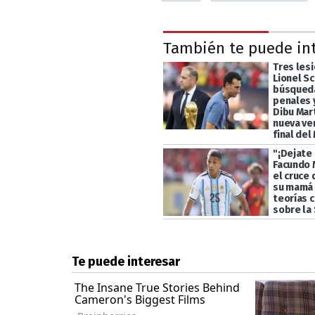
También te puede in
Tres les
Lionel Sc
búsqueda
penales y
Dibu Mart
nueva ve
final del
"¡Dejate 
Facundo 
el cruce 
su mamá 
teorías 
sobre la