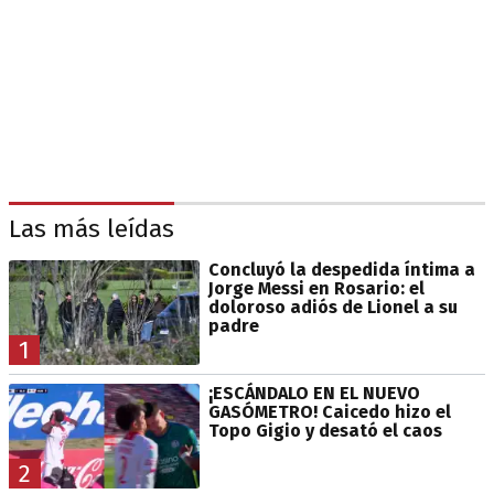
Las más leídas
Concluyó la despedida íntima a
Jorge Messi en Rosario: el
doloroso adiós de Lionel a su
padre
1
¡ESCÁNDALO EN EL NUEVO
GASÓMETRO! Caicedo hizo el
Topo Gigio y desató el caos
2