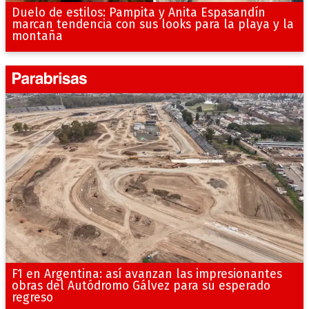
Duelo de estilos: Pampita y Anita Espasandín
marcan tendencia con sus looks para la playa y la
montaña
F1 en Argentina: así avanzan las impresionantes
obras del Autódromo Gálvez para su esperado
regreso