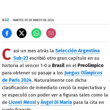
4
4
2
MARTES 05 DE MARZO DE 2024
C
asi un mes atrás la
Selección Argentina
Sub-23
escribió otro gran capítulo en su
historia al vencer 1-0 a
Brasil
en el
Preolímpico
para obtener su pasaje a los
Juegos Olímpicos
de París 2024
. Naturalmente con dicha
clasificación de inmediato creció la expectativa y
se especuló con poder ver a figuras tales como la
de
Lionel Messi
y
Ángel Di María
para la cita en
suelo francés.