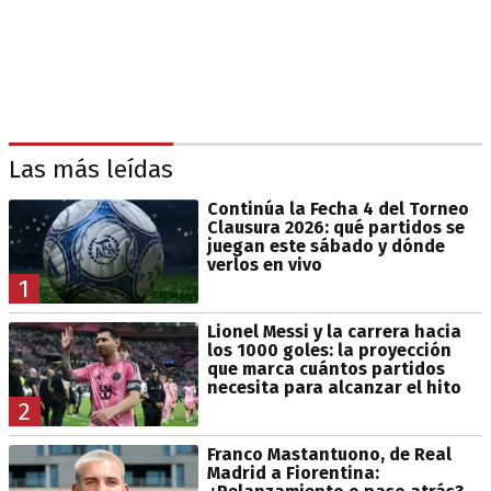
Las más leídas
Continúa la Fecha 4 del Torneo
Clausura 2026: qué partidos se
juegan este sábado y dónde
verlos en vivo
1
Lionel Messi y la carrera hacia
los 1000 goles: la proyección
que marca cuántos partidos
necesita para alcanzar el hito
2
Franco Mastantuono, de Real
Madrid a Fiorentina: