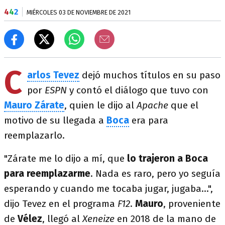
4
4
2
MIÉRCOLES 03 DE NOVIEMBRE DE 2021
C
arlos Tevez
dejó muchos títulos en su paso
por
ESPN
y contó el diálogo que tuvo con
Mauro Zárate
, quien
le dijo al
Apache
que el
motivo de su llegada a
Boca
era para
reemplazarlo.
"Zárate me lo dijo a mí, que
lo trajeron a Boca
para reemplazarme
. Nada es raro, pero yo seguía
esperando y cuando me tocaba jugar, jugaba...",
dijo Tevez en el programa
F12
.
Mauro
, proveniente
de
Vélez
, llegó al
Xeneize
en 2018 de la mano de