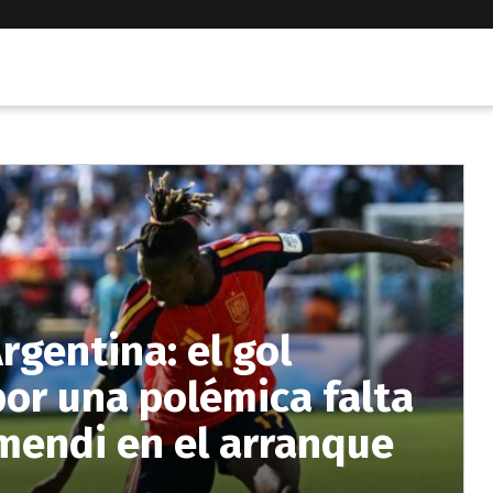
Argentina: el gol
or una polémica falta
mendi en el arranque