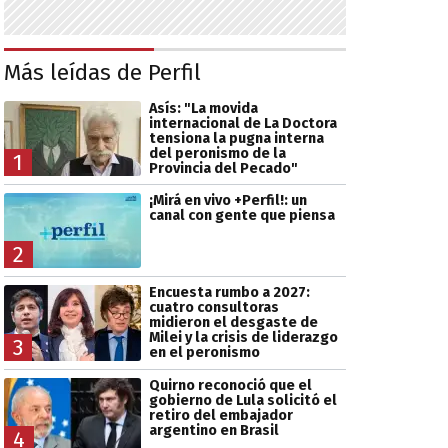
Más leídas de Perfil
Asís: "La movida
internacional de La Doctora
tensiona la pugna interna
del peronismo de la
1
Provincia del Pecado"
¡Mirá en vivo +Perfil!: un
canal con gente que piensa
2
Encuesta rumbo a 2027:
cuatro consultoras
midieron el desgaste de
Milei y la crisis de liderazgo
3
en el peronismo
Quirno reconoció que el
gobierno de Lula solicitó el
retiro del embajador
argentino en Brasil
4