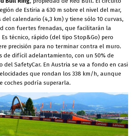
d Bull Ring
, propiedad de Red Bull. El circuito
gión de Estiria a 630 m sobre el nivel del mar,
 del calendario (4,3 km) y tiene sólo 10 curvas,
d con fuertes frenadas, que facilitarán la
 Es técnico, rápido (del tipo Stop&Go) pero
ere precisión para no terminar contra el muro.
es de difícil adelantamiento, con un 50% de
o del SafetyCar. En Austria se va a fondo en casi
velocidades que rondan los 338 km/h, aunque
e coches podría superarla.