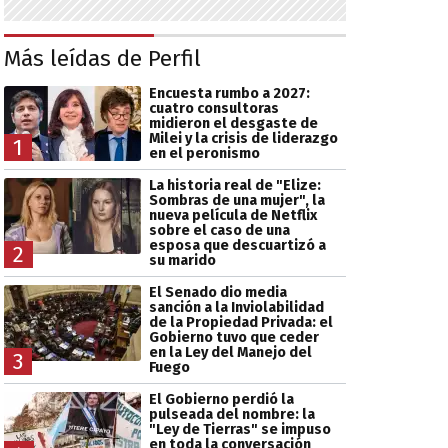
Más leídas de Perfil
Encuesta rumbo a 2027:
cuatro consultoras
midieron el desgaste de
Milei y la crisis de liderazgo
1
en el peronismo
La historia real de "Elize:
Sombras de una mujer", la
nueva película de Netflix
sobre el caso de una
esposa que descuartizó a
2
su marido
El Senado dio media
sanción a la Inviolabilidad
de la Propiedad Privada: el
Gobierno tuvo que ceder
en la Ley del Manejo del
3
Fuego
El Gobierno perdió la
pulseada del nombre: la
"Ley de Tierras" se impuso
en toda la conversación