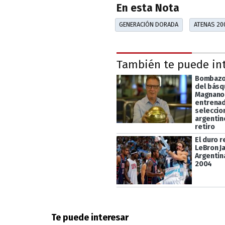
En esta Nota
GENERACIÓN DORADA
ATENAS 20
También te puede in
Bombazo
del básq
Magnano,
entrenad
seleccio
argentin
retiro
El duro 
LeBron J
Argentin
2004