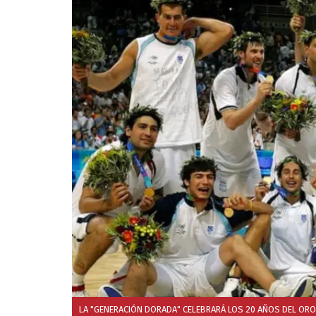
LA "GENERACIÓN DORADA" CELEBRARÁ LOS 20 AÑOS DEL ORO