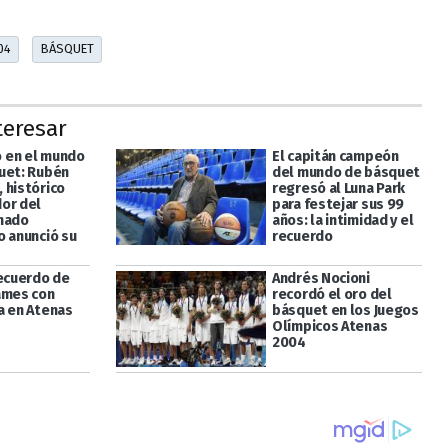
04
BÁSQUET
teresar
 en el mundo
El capitán campeón
uet: Rubén
del mundo de básquet
 histórico
regresó al Luna Park
or del
para festejar sus 99
nado
años: la intimidad y el
o anunció su
recuerdo
recuerdo de
Andrés Nocioni
ames con
recordó el oro del
a en Atenas
básquet en los Juegos
Olímpicos Atenas
2004