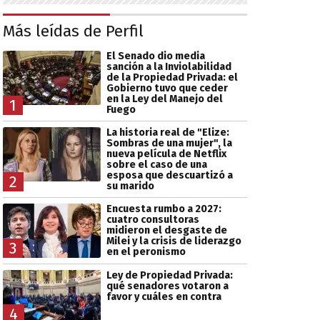
Más leídas de Perfil
El Senado dio media
sanción a la Inviolabilidad
de la Propiedad Privada: el
Gobierno tuvo que ceder
en la Ley del Manejo del
1
Fuego
La historia real de "Elize:
Sombras de una mujer", la
nueva película de Netflix
sobre el caso de una
esposa que descuartizó a
2
su marido
Encuesta rumbo a 2027:
cuatro consultoras
midieron el desgaste de
Milei y la crisis de liderazgo
3
en el peronismo
Ley de Propiedad Privada:
qué senadores votaron a
favor y cuáles en contra
4