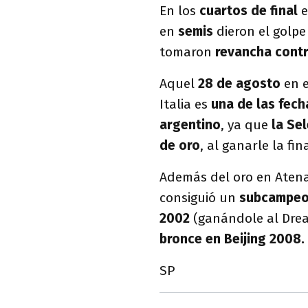
En los
cuartos de final
e
en
semis
dieron el golp
tomaron
revancha contr
Aquel
28 de agosto
en e
Italia es
una de las fech
argentino
, ya que
la Sel
de oro
, al ganarle la fi
Además del oro en Atena
consiguió un
subcampeon
2002
(ganándole al Drea
bronce en Beijing 2008.
SP