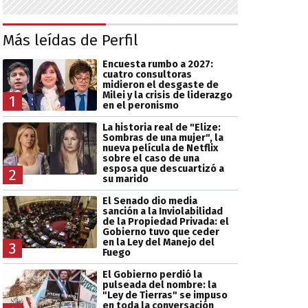
Más leídas de Perfil
Encuesta rumbo a 2027:
cuatro consultoras
midieron el desgaste de
Milei y la crisis de liderazgo
1
en el peronismo
La historia real de "Elize:
Sombras de una mujer", la
nueva película de Netflix
sobre el caso de una
esposa que descuartizó a
2
su marido
El Senado dio media
sanción a la Inviolabilidad
de la Propiedad Privada: el
Gobierno tuvo que ceder
en la Ley del Manejo del
3
Fuego
El Gobierno perdió la
pulseada del nombre: la
"Ley de Tierras" se impuso
en toda la conversación