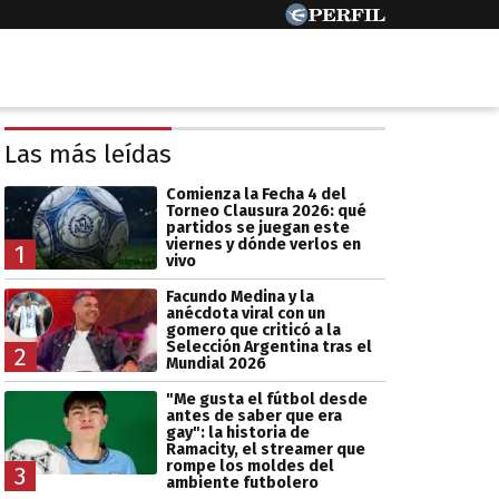
Las más leídas
Comienza la Fecha 4 del
Torneo Clausura 2026: qué
partidos se juegan este
viernes y dónde verlos en
1
vivo
Facundo Medina y la
anécdota viral con un
gomero que criticó a la
Selección Argentina tras el
2
Mundial 2026
"Me gusta el fútbol desde
antes de saber que era
gay": la historia de
Ramacity, el streamer que
rompe los moldes del
3
ambiente futbolero