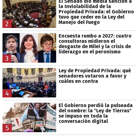
El Senado dio media sanción a
la Inviolabilidad de la
Propiedad Privada: el Gobierno
tuvo que ceder en la Ley del
Manejo del Fuego
2
Encuesta rumbo a 2027: cuatro
consultoras midieron el
desgaste de Milei y la crisis de
liderazgo en el peronismo
3
Ley de Propiedad Privada: qué
senadores votaron a favor y
cuáles en contra
4
El Gobierno perdió la pulseada
del nombre: la "Ley de Tierras"
se impuso en toda la
conversación digital
5