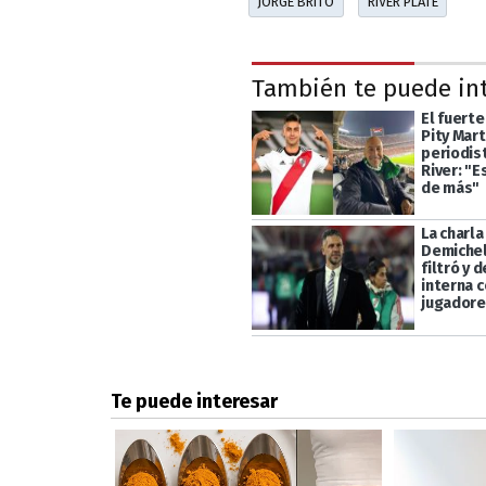
JORGE BRITO
RIVER PLATE
También te puede in
El fuerte
Pity Mart
periodis
River: "
de más"
La charla
Demichel
filtró y 
interna c
jugadore