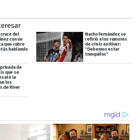
teresar
 cruce del
Nacho Fernández se
ínez con un
refirió a los rumores
ta que cubre
de crisis en River:
Estás hablando
"Debemos estar
tranquilos"
 privada de
is que se
desató la
on los
s de River