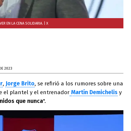
VER EN LA CENA SOLIDARIA.
| X
DE 2023
r
,
Jorge Brito
, se refirió a los rumores sobre una
e el plantel y el entrenador
Martín Demichelis
y
nidos que nunca
".