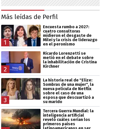
Más leídas de Perfil
Encuesta rumbo a 2027:
cuatro consultoras
midieron el desgaste de
Milei y la crisis de liderazgo
1
en el peronismo
Ricardo Lorenzetti se
metió en el debate sobre
la inhabilitación de Cristina
Kirchner
2
La historia real de "Elize:
Sombras de una mujer", la
nueva película de Netflix
sobre el caso de una
esposa que descuartizó a
3
su marido
Tercera Guerra Mundial: la
inteligencia artificial
reveló cuáles serían los
primeros países
latinoamericanos en ser