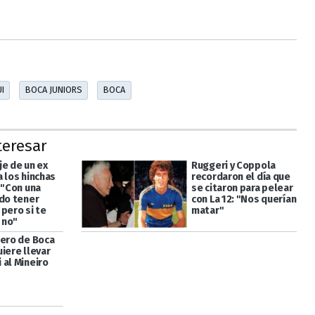
I
BOCA JUNIORS
BOCA
teresar
je de un ex
Ruggeri y Coppola
 los hinchas
recordaron el día que
 "Con una
se citaron para pelear
edo tener
con La 12: "Nos querían
pero si te
matar"
B no"
tero de Boca
iere llevar
 al Mineiro