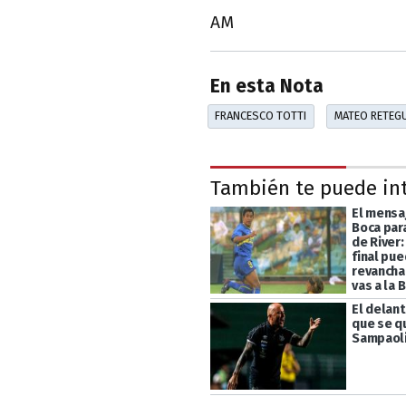
AM
En esta Nota
FRANCESCO TOTTI
MATEO RETEGU
También te puede in
El mensa
Boca para
de River:
final pu
revancha 
vas a la 
El delan
que se qu
Sampaoli