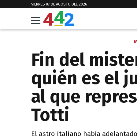
VIERNES 07 DE AGOSTO DEL 2026
M
Fin del miste
quién es el 
al que repre
Totti
El astro italiano había adelantad