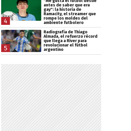
"Me gusta el fútbol desde
antes de saber que era
gay": la historia de
Ramacity, el streamer que
rompe los moldes del
4
ambiente futbolero
Radiografía de Thiago
Almada, el refuerzo récord
que llega a River para
revolucionar el fútbol
5
argentino