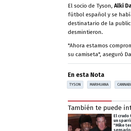
El socio de Tyson,
Alki D
fútbol español y se hab
destinatario de la public
desmintieron.
"Ahora estamos comprom
su camiseta", aseguró Da
En esta Nota
TYSON
MARIHUANA
CANNAB
También te puede in
El crudo
un sparri
"Mike ten
sensacio