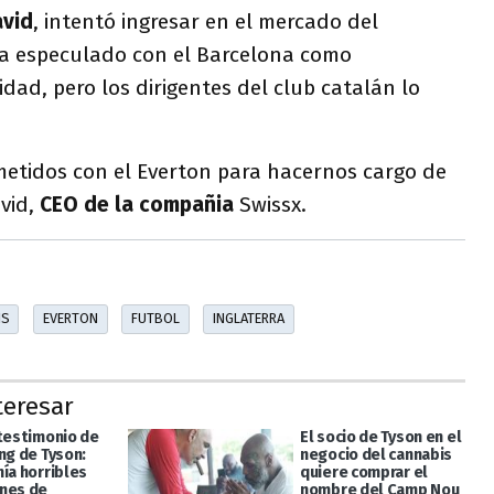
avid
, intentó ingresar en el mercado del
ía especulado con el Barcelona como
idad, pero los dirigentes del club catalán lo
etidos con el Everton para hacernos cargo de
vid,
CEO de la compañia
Swissx.
IS
EVERTON
FUTBOL
INGLATERRA
teresar
 testimonio de
El socio de Tyson en el
ng de Tyson:
negocio del cannabis
ía horribles
quiere comprar el
nes de
nombre del Camp Nou