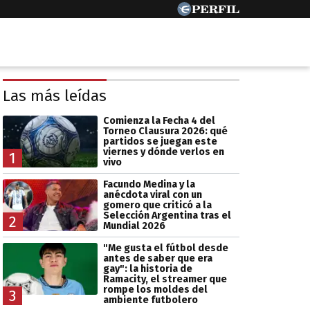
Las más leídas
Comienza la Fecha 4 del
Torneo Clausura 2026: qué
partidos se juegan este
viernes y dónde verlos en
1
vivo
Facundo Medina y la
anécdota viral con un
gomero que criticó a la
Selección Argentina tras el
2
Mundial 2026
"Me gusta el fútbol desde
antes de saber que era
gay": la historia de
Ramacity, el streamer que
rompe los moldes del
3
ambiente futbolero