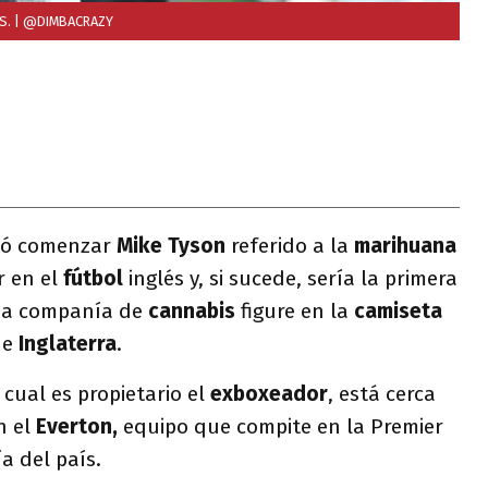
S.
| @DIMBACRAZY
dió comenzar
Mike Tyson
referido a la
marihuana
r en el
fútbol
inglés
y, si sucede, sería la primera
una companía de
cannabis
figure en la
camiseta
de
Inglaterra
.
cual es propietario el
exboxeador
, está cerca
n el
Everton,
equipo que compite en la Premier
a del país.