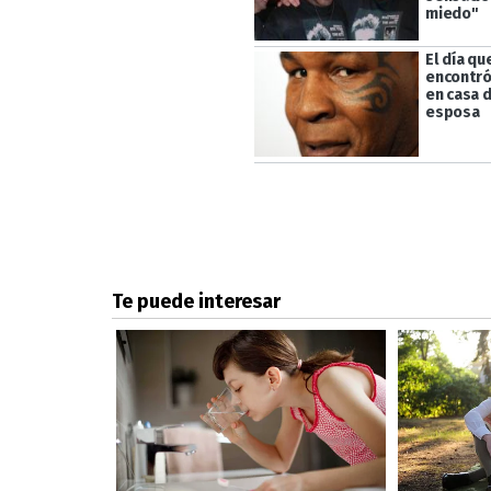
miedo"
El día qu
encontró 
en casa d
esposa