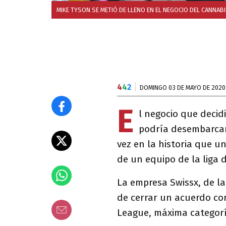
MIKE TYSON SE METIÓ DE LLENO EN EL NEGOCIO DEL CANNABI
4
4
2
DOMINGO 03 DE MAYO DE 2020
E
l negocio que deci
podría desembarca
vez en la historia que 
de un equipo de la liga 
La empresa Swissx, de la 
de cerrar un acuerdo co
League, máxima categorí