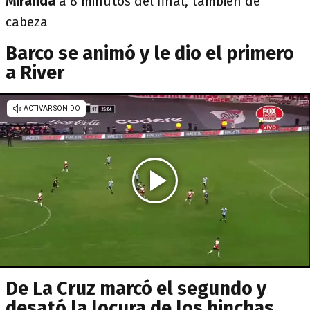
Miranda
a 8 minutos del final, también de
cabeza
Barco se animó y le dio el primero
a River
De La Cruz marcó el segundo y
desató la locura de los hinchas