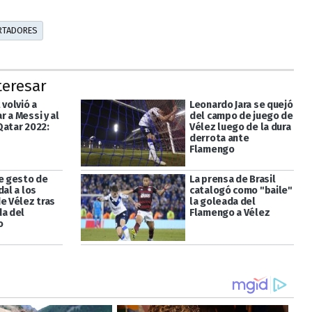
ERTADORES
teresar
 volvió a
Leonardo Jara se quejó
 a Messi y al
del campo de juego de
Qatar 2022:
Vélez luego de la dura
derrota ante
Flamengo
te gesto de
La prensa de Brasil
dal a los
catalogó como "baile"
e Vélez tras
la goleada del
da del
Flamengo a Vélez
o