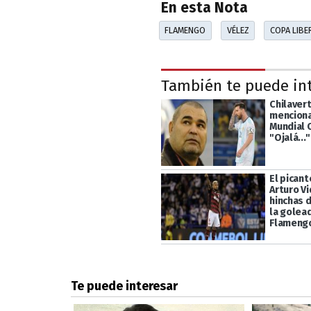
En esta Nota
FLAMENGO
VÉLEZ
COPA LIB
También te puede in
Chilavert
mencionar
Mundial 
"Ojalá..."
El pican
Arturo Vi
hinchas d
la golea
Flameng