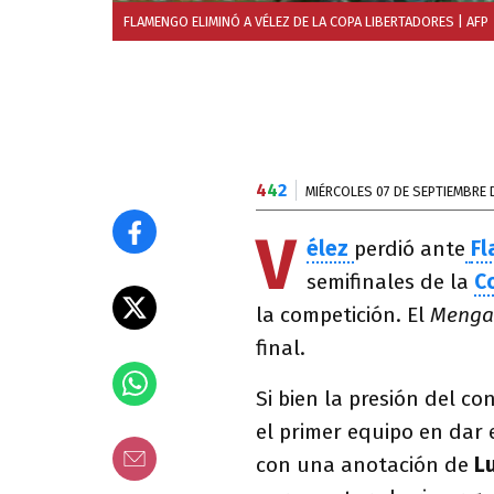
FLAMENGO ELIMINÓ A VÉLEZ DE LA COPA LIBERTADORES
| AFP
4
4
2
MIÉRCOLES 07 DE SEPTIEMBRE 
V
élez
perdió ante
F
semifinales de la
C
la competición. El
Menga
final.
Si bien la presión del co
el primer equipo en dar 
con una anotación de
L