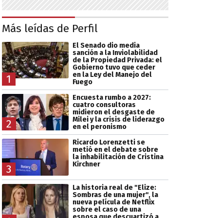
Más leídas de Perfil
El Senado dio media
sanción a la Inviolabilidad
de la Propiedad Privada: el
Gobierno tuvo que ceder
en la Ley del Manejo del
1
Fuego
Encuesta rumbo a 2027:
cuatro consultoras
midieron el desgaste de
Milei y la crisis de liderazgo
2
en el peronismo
Ricardo Lorenzetti se
metió en el debate sobre
la inhabilitación de Cristina
Kirchner
3
La historia real de "Elize:
Sombras de una mujer", la
nueva película de Netflix
sobre el caso de una
esposa que descuartizó a