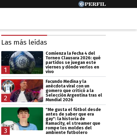
Las más leídas
Comienza la Fecha 4 del
Torneo Clausura 2026: qué
partidos se juegan este
viernes y dónde verlos en
1
vivo
Facundo Medina y la
anécdota viral con un
gomero que criticó a la
Selección Argentina tras el
2
Mundial 2026
"Me gusta el fútbol desde
antes de saber que era
gay": la historia de
Ramacity, el streamer que
rompe los moldes del
3
ambiente futbolero