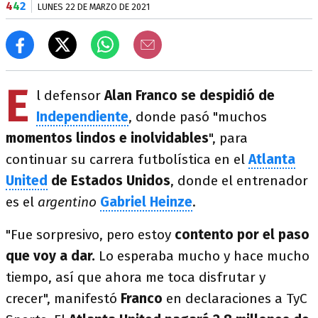
4
4
2
LUNES 22 DE MARZO DE 2021
E
l defensor
Alan Franco se despidió de
Independiente
, donde pasó "muchos
momentos lindos e inolvidables
", para
continuar su carrera futbolística en el
Atlanta
United
de Estados Unidos
, donde el entrenador
es el
argentino
Gabriel Heinze
.
"Fue sorpresivo, pero estoy
contento por el paso
que voy a dar.
Lo esperaba mucho y hace mucho
tiempo, así que ahora me toca disfrutar y
crecer", manifestó
Franco
en declaraciones a TyC