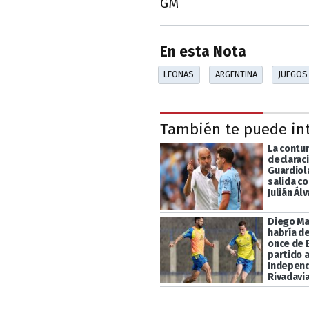
GM
En esta Nota
LEONAS
ARGENTINA
JUEGOS
También te puede in
La contu
declarac
Guardiola
salida c
Julián Ál
Diego Ma
habría de
once de 
partido 
Indepen
Rivadavi