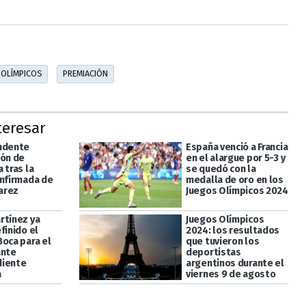
 OLÍMPICOS
PREMIACIÓN
teresar
ndente
España venció a Francia
ión de
en el alargue por 5-3 y
 tras la
se quedó con la
onfirmada de
medalla de oro en los
varez
Juegos Olímpicos 2024
rtínez ya
Juegos Olímpicos
finido el
2024: los resultados
Boca para el
que tuvieron los
ante
deportistas
diente
argentinos durante el
a
viernes 9 de agosto