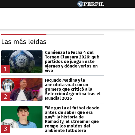
Las más leídas
Comienza la Fecha 4 del
Torneo Clausura 2026: qué
partidos se juegan este
viernes y dónde verlos en
1
vivo
Facundo Medina y la
anécdota viral con un
gomero que criticó a la
Selección Argentina tras el
2
Mundial 2026
"Me gusta el fútbol desde
antes de saber que era
gay": la historia de
Ramacity, el streamer que
rompe los moldes del
3
ambiente futbolero