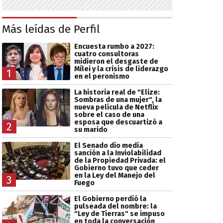
Más leídas de Perfil
Encuesta rumbo a 2027:
cuatro consultoras
midieron el desgaste de
Milei y la crisis de liderazgo
1
en el peronismo
La historia real de "Elize:
Sombras de una mujer", la
nueva película de Netflix
sobre el caso de una
esposa que descuartizó a
2
su marido
El Senado dio media
sanción a la Inviolabilidad
de la Propiedad Privada: el
Gobierno tuvo que ceder
en la Ley del Manejo del
3
Fuego
El Gobierno perdió la
pulseada del nombre: la
"Ley de Tierras" se impuso
en toda la conversación