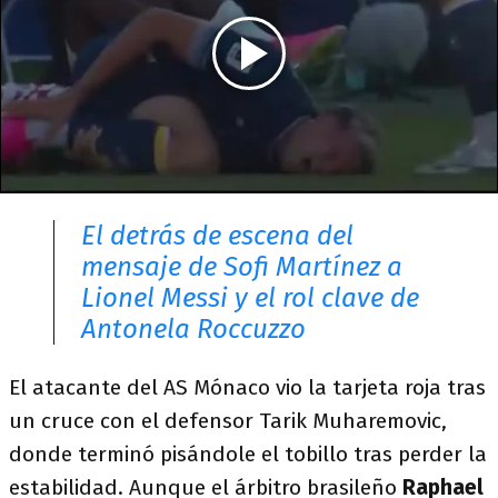
El detrás de escena del
mensaje de Sofi Martínez a
Lionel Messi y el rol clave de
Antonela Roccuzzo
El atacante del AS Mónaco vio la tarjeta roja tras
un cruce con el defensor Tarik Muharemovic,
donde terminó pisándole el tobillo tras perder la
estabilidad. Aunque el árbitro brasileño
Raphael