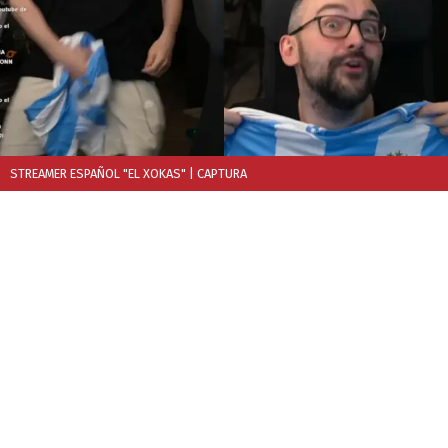
STREAMER ESPAÑOL "EL XOKAS"
| CAPTURA