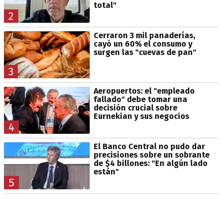
total"
2
Cerraron 3 mil panaderías,
cayó un 60% el consumo y
surgen las "cuevas de pan"
3
Aeropuertos: el "empleado
fallado" debe tomar una
decisión crucial sobre
Eurnekian y sus negocios
4
El Banco Central no pudo dar
precisiones sobre un sobrante
de $4 billones: "En algún lado
están"
5