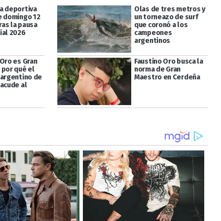
a deportiva
Olas de tres metros y
e domingo 12
un torneazo de surf
tras la pausa
que coronó a los
ial 2026
campeones
argentinos
 Oro es Gran
Faustino Oro busca la
 por qué el
norma de Gran
 argentino de
Maestro en Cerdeña
sacude al