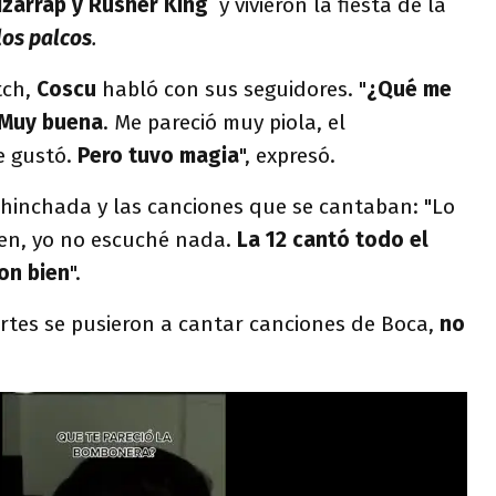
Bizarrap y Rusher King
y vivieron la fiesta de la
los palcos
.
tch,
Coscu
habló con sus seguidores. "
¿Qué me
 Muy buena
. Me pareció muy piola, el
 gustó.
Pero tuvo magia
", expresó.
 hinchada y las canciones que se cantaban: "Lo
cen, yo no escuché nada.
La 12 cantó todo el
on bien
".
artes se pusieron a cantar canciones de Boca,
no