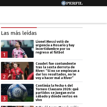
Las más leídas
Lionel Messi voló de
urgencia a Rosario y hay
incertidumbre por su
regreso al fútbol
1
Coudet fue contundente
tras la sexta derrota de
River: “Si no se empiezan a
dar los resultados, no le
2
voy a hacer mal a River”
Continúa la Fecha 4 del
Torneo Clausura 2026: qué
partidos se juegan este
sábado y dónde verlos en
3
vivo