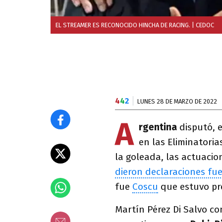
EL STREAMER ES RECONOCIDO HINCHA DE RACING.
| CEDOC
4
4
2
LUNES 28 DE MARZO DE 2022
A
rgentina
disputó, 
en las Eliminatori
la goleada, las actuaci
dieron declaraciones fue
fue
Coscu
que estuvo pr
Martín Pérez Di Salvo con