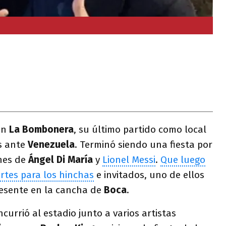
en
La Bombonera
, su último partido como local
as ante
Venezuela
. Terminó siendo una fiesta por
ones de
Ángel Di María
y
Lionel Messi
.
Que luego
rtes para los hinchas
e invitados, uno de ellos
esente en la cancha de
Boca
.
currió al estadio junto a varios artistas