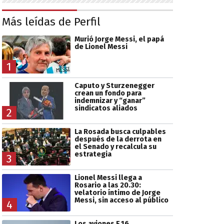
Más leídas de Perfil
Murió Jorge Messi, el papá
de Lionel Messi
1
Caputo y Sturzenegger
crean un fondo para
indemnizar y “ganar”
sindicatos aliados
2
La Rosada busca culpables
después de la derrota en
el Senado y recalcula su
estrategia
3
Lionel Messi llega a
Rosario a las 20.30:
velatorio íntimo de Jorge
Messi, sin acceso al público
4
Los aviones F 16