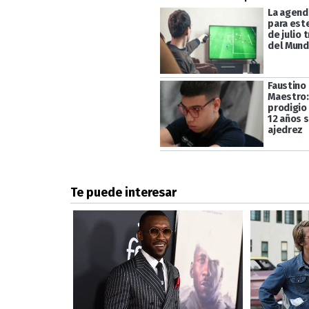
La agend
para est
de julio 
del Mund
Faustino
Maestro:
prodigio
12 años 
ajedrez