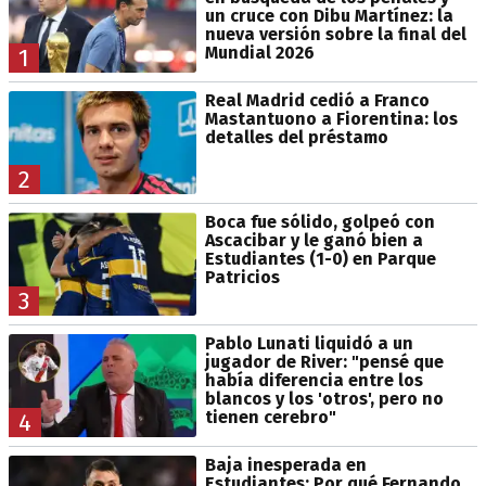
un cruce con Dibu Martínez: la
nueva versión sobre la final del
Mundial 2026
1
Real Madrid cedió a Franco
Mastantuono a Fiorentina: los
detalles del préstamo
2
Boca fue sólido, golpeó con
Ascacibar y le ganó bien a
Estudiantes (1-0) en Parque
Patricios
3
Pablo Lunati liquidó a un
jugador de River: "pensé que
había diferencia entre los
blancos y los 'otros', pero no
tienen cerebro"
4
Baja inesperada en
Estudiantes: Por qué Fernando