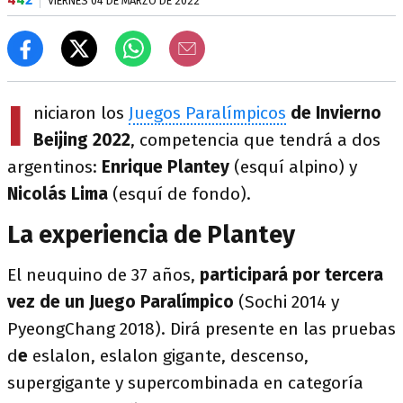
VIERNES 04 DE MARZO DE 2022
I
niciaron los
Juegos Paralímpicos
de Invierno
Beijing 2022
, competencia que tendrá a dos
argentinos:
Enrique Plantey
(esquí alpino) y
Nicolás Lima
(esquí de fondo).
La experiencia de Plantey
El neuquino de 37 años,
participará por tercera
vez de un Juego Paralímpico
(Sochi 2014 y
PyeongChang 2018).
Dirá presente en las pruebas
d
e
eslalon, eslalon gigante, descenso,
supergigante y supercombinada en categoría