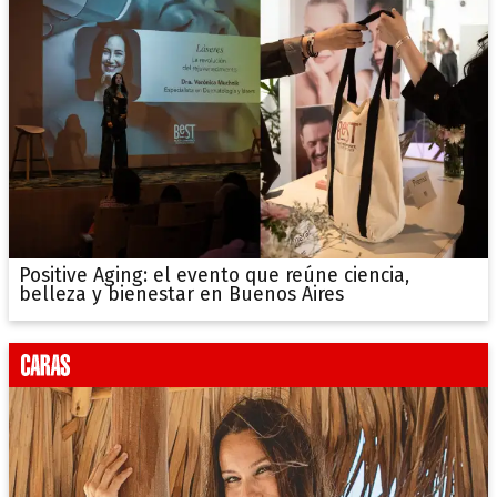
Positive Aging: el evento que reúne ciencia,
belleza y bienestar en Buenos Aires