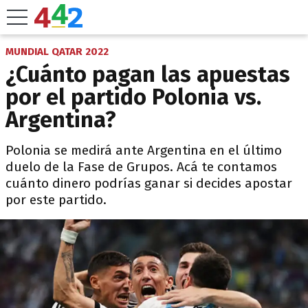
MUNDIAL QATAR 2022
¿Cuánto pagan las apuestas
por el partido Polonia vs.
Argentina?
Polonia se medirá ante Argentina en el último
duelo de la Fase de Grupos. Acá te contamos
cuánto dinero podrías ganar si decides apostar
por este partido.