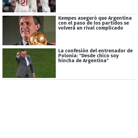
Kempes aseguró que Argentina
con el paso de los partidos se
volverá un rival complicado
La confesión del entrenador de
Polonia: "Desde chico soy
hincha de Argentina"