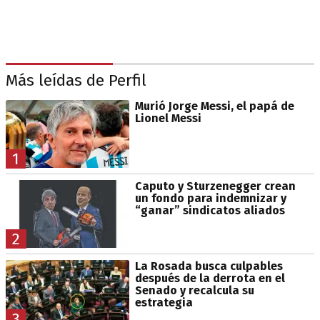
Más leídas de Perfil
Murió Jorge Messi, el papá de
Lionel Messi
1
Caputo y Sturzenegger crean
un fondo para indemnizar y
“ganar” sindicatos aliados
2
La Rosada busca culpables
después de la derrota en el
Senado y recalcula su
estrategia
3