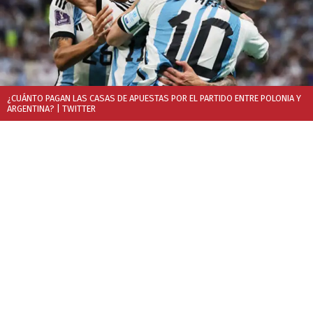
¿CUÁNTO PAGAN LAS CASAS DE APUESTAS POR EL PARTIDO ENTRE POLONIA Y
ARGENTINA?
| TWITTER