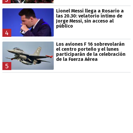
Lionel Messi llega a Rosario a
las 20.30: velatorio íntimo de
Jorge Messi, sin acceso al
público
4
Los aviones F 16 sobrevolarán
el centro porteño y el lunes
participarán de la celebración
de la Fuerza Aérea
5