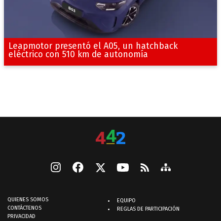
Leapmotor presentó el A05, un hatchback
eléctrico con 510 km de autonomía
QUIENES SOMOS
EQUIPO
CONTÁCTENOS
REGLAS DE PARTICIPACIÓN
PRIVACIDAD