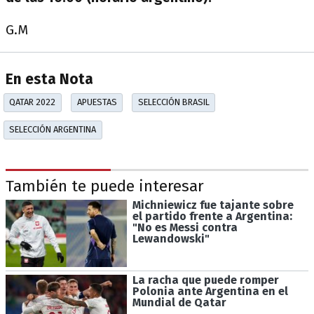
G.M
En esta Nota
QATAR 2022
APUESTAS
SELECCIÓN BRASIL
SELECCIÓN ARGENTINA
También te puede interesar
Michniewicz fue tajante sobre
el partido frente a Argentina:
"No es Messi contra
Lewandowski"
La racha que puede romper
Polonia ante Argentina en el
Mundial de Qatar