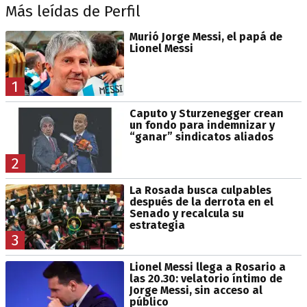
Más leídas de Perfil
Murió Jorge Messi, el papá de
Lionel Messi
1
Caputo y Sturzenegger crean
un fondo para indemnizar y
“ganar” sindicatos aliados
2
La Rosada busca culpables
después de la derrota en el
Senado y recalcula su
estrategia
3
Lionel Messi llega a Rosario a
las 20.30: velatorio íntimo de
Jorge Messi, sin acceso al
público