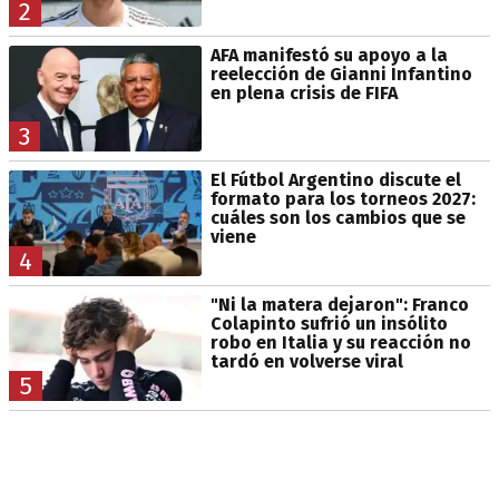
2
AFA manifestó su apoyo a la
reelección de Gianni Infantino
en plena crisis de FIFA
3
El Fútbol Argentino discute el
formato para los torneos 2027:
cuáles son los cambios que se
viene
4
"Ni la matera dejaron": Franco
Colapinto sufrió un insólito
robo en Italia y su reacción no
tardó en volverse viral
5