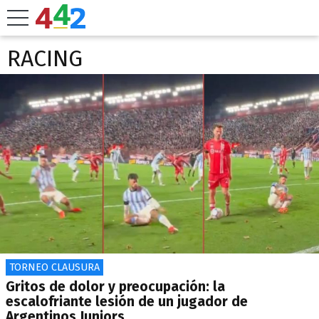
RACING
TORNEO CLAUSURA
Gritos de dolor y preocupación: la
escalofriante lesión de un jugador de
Argentinos Juniors