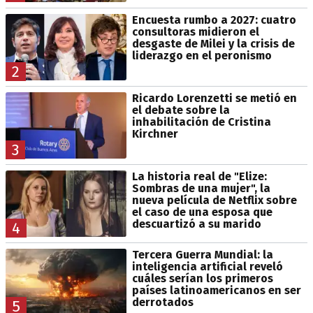
Encuesta rumbo a 2027: cuatro
consultoras midieron el
desgaste de Milei y la crisis de
liderazgo en el peronismo
2
Ricardo Lorenzetti se metió en
el debate sobre la
inhabilitación de Cristina
Kirchner
3
La historia real de "Elize:
Sombras de una mujer", la
nueva película de Netflix sobre
el caso de una esposa que
descuartizó a su marido
4
Tercera Guerra Mundial: la
inteligencia artificial reveló
cuáles serían los primeros
países latinoamericanos en ser
derrotados
5