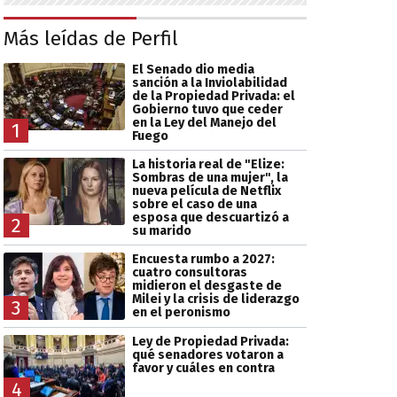
Más leídas de Perfil
El Senado dio media
sanción a la Inviolabilidad
de la Propiedad Privada: el
Gobierno tuvo que ceder
en la Ley del Manejo del
1
Fuego
La historia real de "Elize:
Sombras de una mujer", la
nueva película de Netflix
sobre el caso de una
esposa que descuartizó a
2
su marido
Encuesta rumbo a 2027:
cuatro consultoras
midieron el desgaste de
Milei y la crisis de liderazgo
3
en el peronismo
Ley de Propiedad Privada:
qué senadores votaron a
favor y cuáles en contra
4