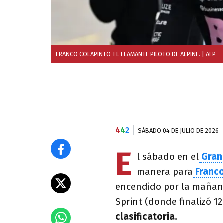
FRANCO COLAPINTO, EL FLAMANTE PILOTO DE ALPINE.
| AFP
4
4
2
SÁBADO 04 DE JULIO DE 2026
E
l sábado en el
Gran
manera para
Franco
encendido por la mañana
Sprint (donde finalizó 1
clasificatoria.