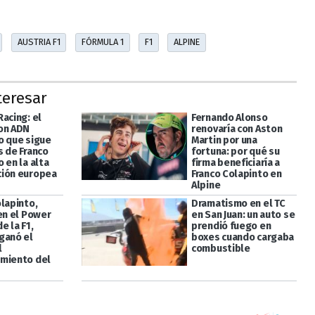
AUSTRIA F1
FÓRMULA 1
F1
ALPINE
teresar
acing: el
Fernando Alonso
on ADN
renovaría con Aston
o que sigue
Martin por una
s de Franco
fortuna: por qué su
 en la alta
firma beneficiaría a
ión europea
Franco Colapinto en
Alpine
olapinto,
Dramatismo en el TC
en el Power
en San Juan: un auto se
e la F1,
prendió fuego en
ganó el
boxes cuando cargaba
l
combustible
miento del