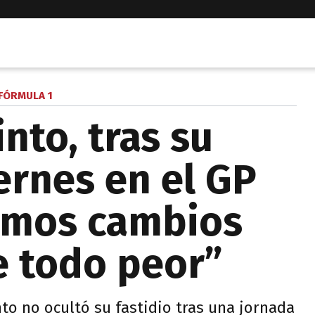
FÓRMULA 1
nto, tras su
ernes en el GP
cimos cambios
e todo peor”
nto no ocultó su fastidio tras una jornada