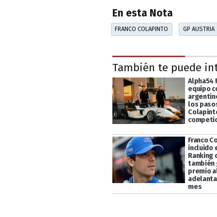
En esta Nota
FRANCO COLAPINTO
GP AUSTRIA
También te puede in
Alpha54 R
equipo c
argentin
los paso
Colapinto
competic
Franco C
incluido 
Ranking d
también 
premio a
adelanta
mes