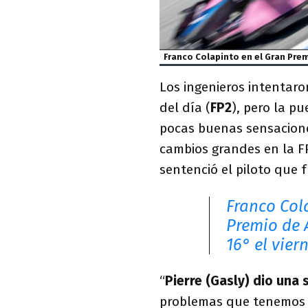
Franco Colapinto en el Gran Prem
Los ingenieros intentar
del día (
FP2
), pero la p
pocas buenas sensacion
cambios grandes en la FP
sentenció el piloto que 
Franco Cola
Premio de A
16° el vier
“
Pierre (Gasly) dio una 
problemas que tenemos 