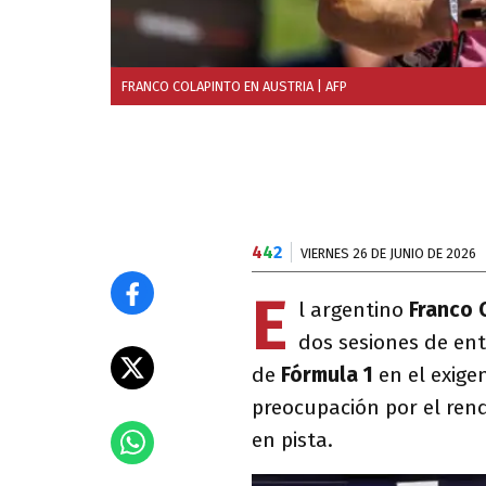
FRANCO COLAPINTO EN AUSTRIA
| AFP
4
4
2
VIERNES 26 DE JUNIO DE 2026
E
l argentino
Franco 
dos sesiones de ent
de
Fórmula 1
en el exige
preocupación por el rend
en pista.