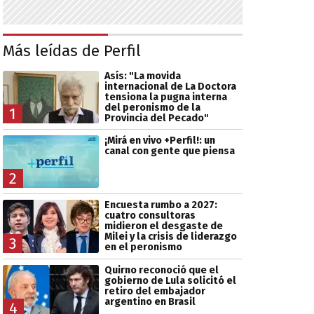
Más leídas de Perfil
Asís: "La movida
internacional de La Doctora
tensiona la pugna interna
del peronismo de la
1
Provincia del Pecado"
¡Mirá en vivo +Perfil!: un
canal con gente que piensa
2
Encuesta rumbo a 2027:
cuatro consultoras
midieron el desgaste de
Milei y la crisis de liderazgo
3
en el peronismo
Quirno reconoció que el
gobierno de Lula solicitó el
retiro del embajador
argentino en Brasil
4