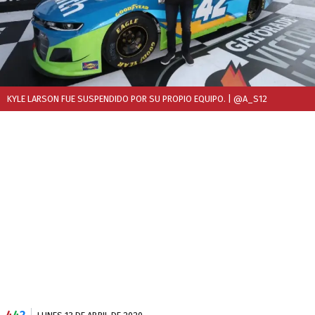
KYLE LARSON FUE SUSPENDIDO POR SU PROPIO EQUIPO.
| @A_S12
4
4
2