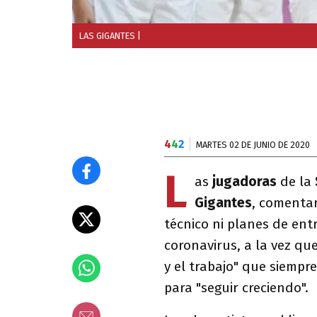
LAS GIGANTES
|
4
4
2
MARTES 02 DE JUNIO DE 2020
L
as
jugadoras
de la
Gigantes
, comenta
técnico ni planes de e
coronavirus, a la vez qu
y el trabajo" que siempr
para "seguir creciendo".