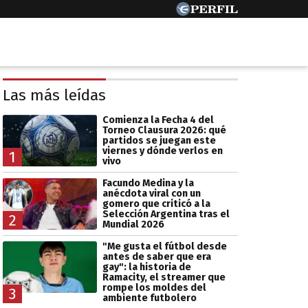
Las más leídas
Comienza la Fecha 4 del
Torneo Clausura 2026: qué
partidos se juegan este
viernes y dónde verlos en
1
vivo
Facundo Medina y la
anécdota viral con un
gomero que criticó a la
Selección Argentina tras el
2
Mundial 2026
"Me gusta el fútbol desde
antes de saber que era
gay": la historia de
Ramacity, el streamer que
rompe los moldes del
3
ambiente futbolero