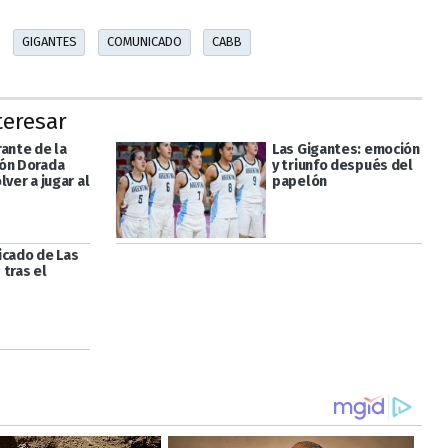
GIGANTES
COMUNICADO
CABB
teresar
rante de la
Las Gigantes: emoción
ón Dorada
y triunfo después del
lver a jugar al
papelón
icado de Las
 tras el