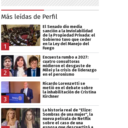
Más leídas de Perfil
El Senado dio media
sanción a la Inviolabilidad
de la Propiedad Privada: el
Gobierno tuvo que ceder
en la Ley del Manejo del
1
Fuego
Encuesta rumbo a 2027:
cuatro consultoras
midieron el desgaste de
Milei y la crisis de liderazgo
2
en el peronismo
Ricardo Lorenzetti se
metió en el debate sobre
la inhabilitación de Cristina
Kirchner
3
La historia real de "Elize:
Sombras de una mujer", la
nueva película de Netflix
sobre el caso de una
esposa que descuartizó a