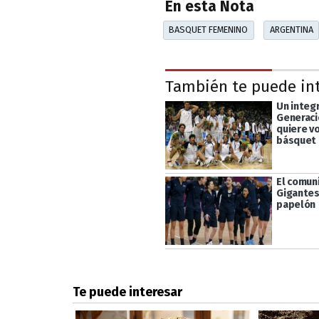
En esta Nota
BASQUET FEMENINO
ARGENTINA
También te puede in
Un integ
Generaci
quiere vo
básquet
El comun
Gigantes
papelón