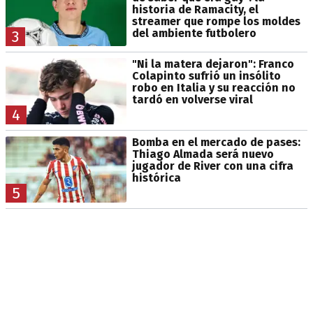
historia de Ramacity, el
streamer que rompe los moldes
del ambiente futbolero
3
"Ni la matera dejaron": Franco
Colapinto sufrió un insólito
robo en Italia y su reacción no
tardó en volverse viral
4
Bomba en el mercado de pases:
Thiago Almada será nuevo
jugador de River con una cifra
histórica
5