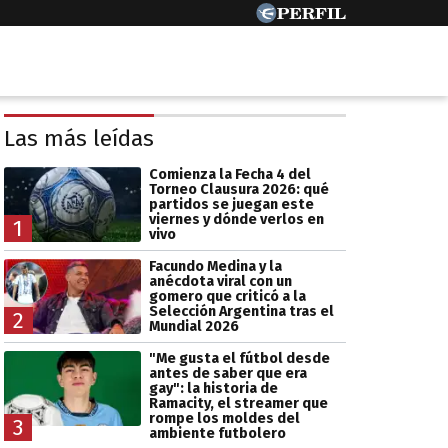
Las más leídas
Comienza la Fecha 4 del
Torneo Clausura 2026: qué
partidos se juegan este
viernes y dónde verlos en
1
vivo
Facundo Medina y la
anécdota viral con un
gomero que criticó a la
Selección Argentina tras el
2
Mundial 2026
"Me gusta el fútbol desde
antes de saber que era
gay": la historia de
Ramacity, el streamer que
rompe los moldes del
3
ambiente futbolero