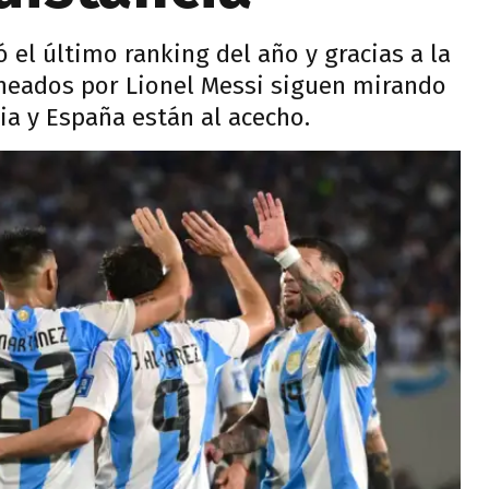
 el último ranking del año y gracias a la
taneados por Lionel Messi siguen mirando
cia y España están al acecho.