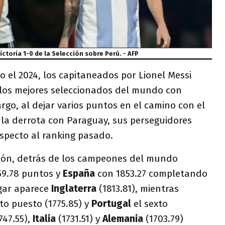
ctoria 1-0 de la Selección sobre Perú. - AFP
 el 2024, los capitaneados por Lionel Messi
 los mejores seleccionados del mundo con
rgo, al dejar varios puntos en el camino con el
la derrota con Paraguay, sus perseguidores
especto al ranking pasado.
ción, detrás de los campeones del mundo
59.78 puntos y
España
con 1853.27 completando
ugar aparece
Inglaterra
(1813.81), mientras
to puesto (1775.85) y
Portugal
el sexto
747.55),
Italia
(1731.51) y
Alemania
(1703.79)