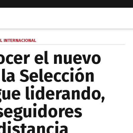
L INTERNACIONAL
ocer el nuevo
 la Selección
gue liderando,
seguidores
distancia