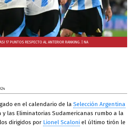
ASI 17 PUNTOS RESPECTO AL ANTERIOR RANKING.
| NA
024
gado en el calendario de la
Selección Argentina
a y las Eliminatorias Sudamericanas rumbo a la
os dirigidos por
Lionel Scaloni
el último tirón le