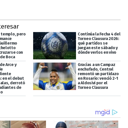
teresar
l templo, pero
Continúa la Fecha 4 del
omance
Torneo Clausura 2026:
 Guillermo
qué partidos se
chelotto
juegan este sábado y
 cruzarse con
dónde verlos en vivo
 de Boca
de Arce y
Gracias a un Campaz
de
enchufado, Central
diente
remontó un partidazo
: en el debut
en Rosario: venció 2-1
Salas, derrotó
a Aldosivi por el
tudiantes de
Torneo Clausura
to