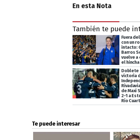
En esta Nota
También te puede in
Fuera de
con un r
intacto:
Barros S
vuelve a
el hincha
Doblete 
victoria 
Indepen
Rivadavia
de Maxi 
2-1 a Es
Río Cuar