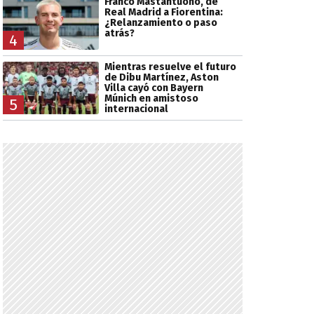
Franco Mastantuono, de
Real Madrid a Fiorentina:
¿Relanzamiento o paso
atrás?
4
Mientras resuelve el futuro
de Dibu Martínez, Aston
Villa cayó con Bayern
Múnich en amistoso
5
internacional