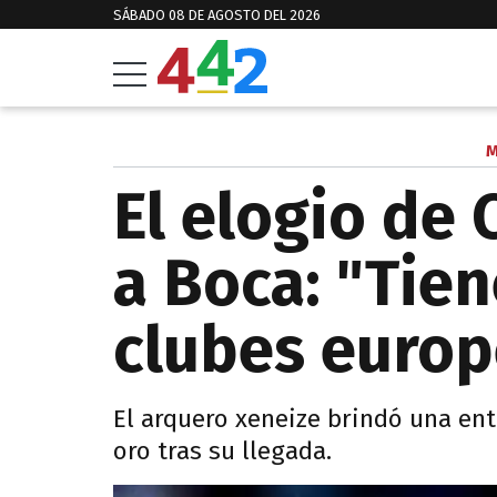
SÁBADO 08 DE AGOSTO DEL 2026
M
El elogio de
a Boca: "Tien
clubes europ
El arquero xeneize brindó una entr
oro tras su llegada.