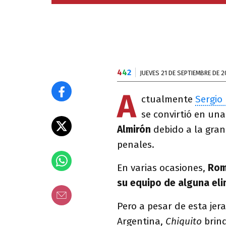
4
4
2
JUEVES 21 DE SEPTIEMBRE DE 2
A
ctualmente
Sergio
se convirtió en un
Almirón
debido a la gran
penales.
En varias ocasiones,
Rom
su equipo de alguna eli
Pero a pesar de esta jer
Argentina,
Chiquito
brind