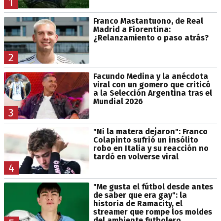
1
Franco Mastantuono, de Real
Madrid a Fiorentina:
¿Relanzamiento o paso atrás?
2
Facundo Medina y la anécdota
viral con un gomero que criticó
a la Selección Argentina tras el
Mundial 2026
3
"Ni la matera dejaron": Franco
Colapinto sufrió un insólito
robo en Italia y su reacción no
tardó en volverse viral
4
"Me gusta el fútbol desde antes
de saber que era gay": la
historia de Ramacity, el
streamer que rompe los moldes
del ambiente futbolero