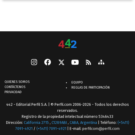
QUIENES SOMOS
EQUIPO
CONTÁCTENOS
REGLAS DE PARTICIPACIÓN
PRIVACIDAD
442 - Editorial Perfil S.A.
| © Perfil.com 2006-2026 - Todos los derechos
reservados.
Registro de la propiedad intelectual número 5346433
Dirección:
California 2715
,
C1289ABI
,
CABA, Argentina
| Teléfono:
(+5411)
7091-4921
/
(+5411) 7091-4921
| E-mail:
perfilcom@perfil.com