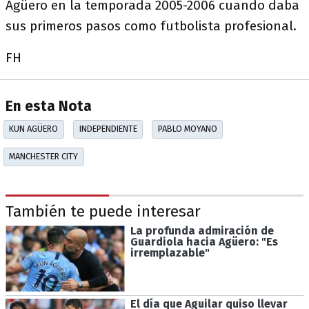
Agüero en la temporada 2005-2006 cuando daba
sus primeros pasos como futbolista profesional.
FH
En esta Nota
KUN AGÜERO
INDEPENDIENTE
PABLO MOYANO
MANCHESTER CITY
También te puede interesar
La profunda admiración de
Guardiola hacia Agüero: "Es
irremplazable"
El día que Aguilar quiso llevar