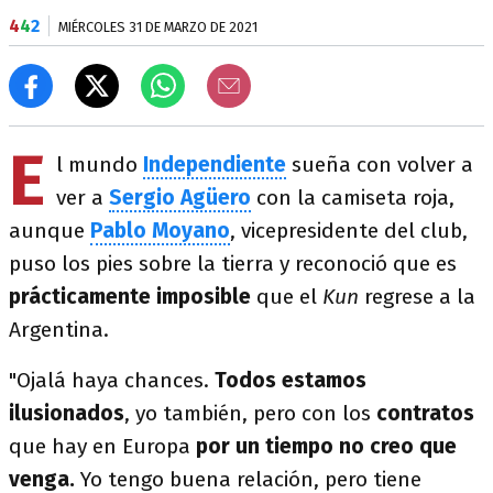
4
4
2
MIÉRCOLES 31 DE MARZO DE 2021
E
l mundo
Independiente
sueña con volver a
ver a
Sergio Agüero
con la camiseta roja,
aunque
Pablo Moyano
, vicepresidente del club,
puso los pies sobre la tierra y reconoció que es
prácticamente imposible
que el
Kun
regrese a la
Argentina.
"Ojalá haya chances.
Todos estamos
ilusionados
, yo también, pero con los
contratos
que hay en Europa
por un tiempo no creo que
venga.
Yo tengo buena relación, pero tiene