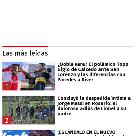
Las más leídas
¿Doble vara? El polémico Topo
Gigio de Caicedo ante San
Lorenzo y las diferencias con
Paredes a River
1
Concluyó la despedida íntima a
Jorge Messi en Rosario: el
doloroso adiós de Lionel a su
padre
2
¡ESCÁNDALO EN EL NUEVO