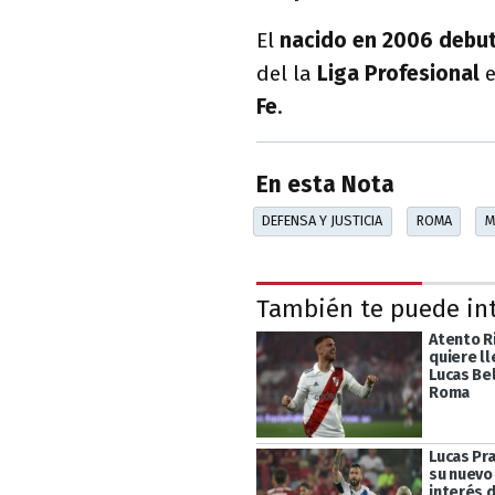
El
nacido en 2006
debu
del la
Liga Profesional
Fe
.
En esta Nota
DEFENSA Y JUSTICIA
ROMA
M
También te puede in
Atento R
quiere ll
Lucas Bel
Roma
Lucas Pr
su nuevo 
interés 