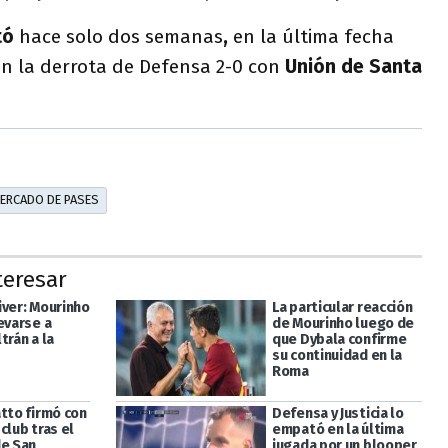
tó
hace solo dos semanas
,
en la última fecha
en la derrota de Defensa 2-0 con
Unión de Santa
ERCADO DE PASES
teresar
iver: Mourinho
La particular reacción
evarse a
de Mourinho luego de
trán a la
que Dybala confirme
su continuidad en la
Roma
atto firmó con
Defensa y Justicia lo
club tras el
empató en la última
de San
jugada por un blooper