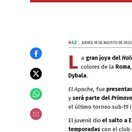
4
4
2
JUEVES 10 DE AGOSTO DE 2023
L
a
gran joya del
Hal
colores de la
Roma
Dybala
.
El Apache,
fue
presenta
y
será parte del
Primave
el último torneo sub-19 i
El juvenil dio
el salto a 
temporadas
con el club