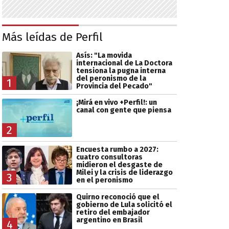
Más leídas de Perfil
Asís: "La movida
internacional de La Doctora
tensiona la pugna interna
del peronismo de la
1
Provincia del Pecado"
¡Mirá en vivo +Perfil!: un
canal con gente que piensa
2
Encuesta rumbo a 2027:
cuatro consultoras
midieron el desgaste de
Milei y la crisis de liderazgo
3
en el peronismo
Quirno reconoció que el
gobierno de Lula solicitó el
retiro del embajador
argentino en Brasil
4