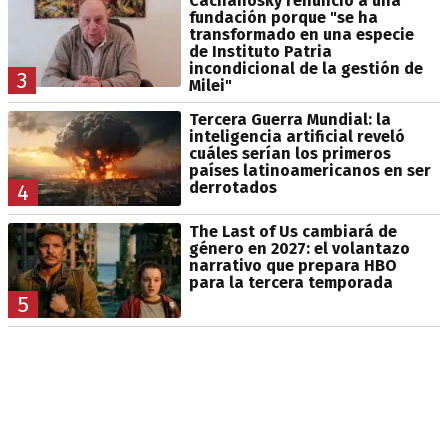
Cachanosky renunció a una
fundación porque "se ha
transformado en una especie
de Instituto Patria
incondicional de la gestión de
3
Milei"
Tercera Guerra Mundial: la
inteligencia artificial reveló
cuáles serían los primeros
países latinoamericanos en ser
derrotados
4
The Last of Us cambiará de
género en 2027: el volantazo
narrativo que prepara HBO
para la tercera temporada
5