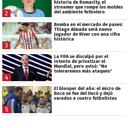
historia de Ramacity, el
streamer que rompe los moldes
del ambiente futbolero
2
Bomba en el mercado de pases:
Thiago Almada será nuevo
jugador de River con una cifra
histórica
3
La FIFA se disculpó por el
intento de privatizar el
Mundial, pero avisó: "No
toleraremos más ataques"
4
El blooper del año: el micro de
Boca se fue del Ducó y dejó
varados a cuatro futbolistas
5