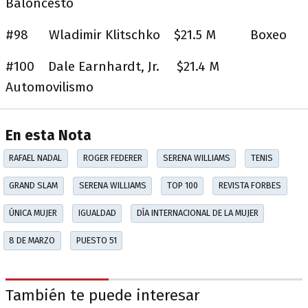
Baloncesto
#98 Wladimir Klitschko $21.5 M Boxeo
#100 Dale Earnhardt, Jr. $21.4 M
Automovilismo
En esta Nota
RAFAEL NADAL
ROGER FEDERER
SERENA WILLIAMS
TENIS
GRAND SLAM
SERENA WILLIAMS
TOP 100
REVISTA FORBES
ÚNICA MUJER
IGUALDAD
DÍA INTERNACIONAL DE LA MUJER
8 DE MARZO
PUESTO 51
También te puede interesar