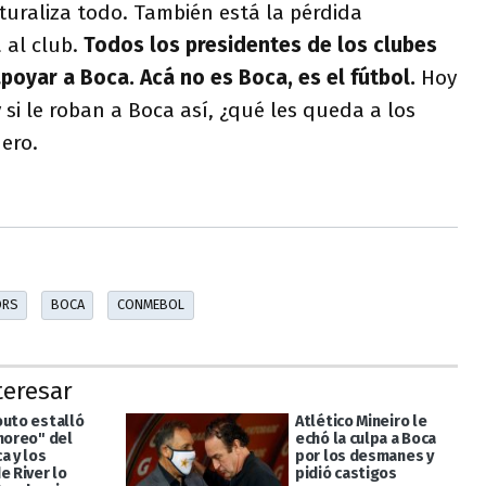
turaliza todo. También está la pérdida
 al club.
Todos los presidentes de los clubes
poyar a Boca. Acá no es Boca, es el fútbol.
Hoy
 y si le roban a Boca así, ¿qué les queda a los
uero.
ORS
BOCA
CONMEBOL
teresar
outo estalló
Atlético Mineiro le
choreo" del
echó la culpa a Boca
a y los
por los desmanes y
e River lo
pidió castigos