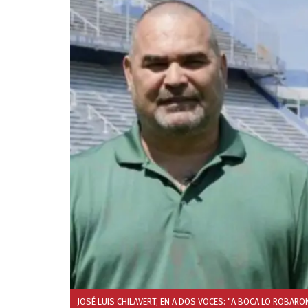
JOSÉ LUIS CHILAVERT, EN A DOS VOCES: "A BOCA LO ROBARON