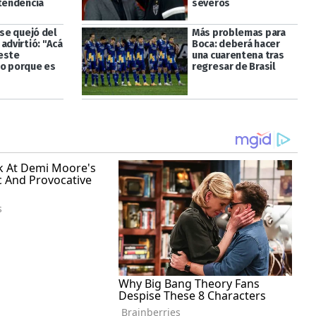
 tendencia
severos
 se quejó del
Más problemas para
advirtió: "Acá
Boca: deberá hacer
este
una cuarentena tras
o porque es
regresar de Brasil