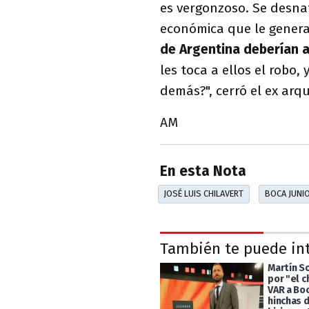
es vergonzoso. Se desna
económica que le genera
de Argentina deberían a
les toca a ellos el robo,
demás?", cerró el ex arq
AM
En esta Nota
JOSÉ LUIS CHILAVERT
BOCA JUNI
También te puede in
Martín S
por "el 
VAR a Boc
hinchas d