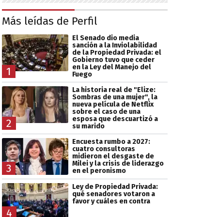
Más leídas de Perfil
El Senado dio media
sanción a la Inviolabilidad
de la Propiedad Privada: el
Gobierno tuvo que ceder
en la Ley del Manejo del
1
Fuego
La historia real de "Elize:
Sombras de una mujer", la
nueva película de Netflix
sobre el caso de una
esposa que descuartizó a
2
su marido
Encuesta rumbo a 2027:
cuatro consultoras
midieron el desgaste de
Milei y la crisis de liderazgo
3
en el peronismo
Ley de Propiedad Privada:
qué senadores votaron a
favor y cuáles en contra
4