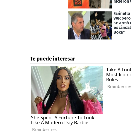
hicieron
Farinella
VAR pero 
se armó 
escándal
Boca"